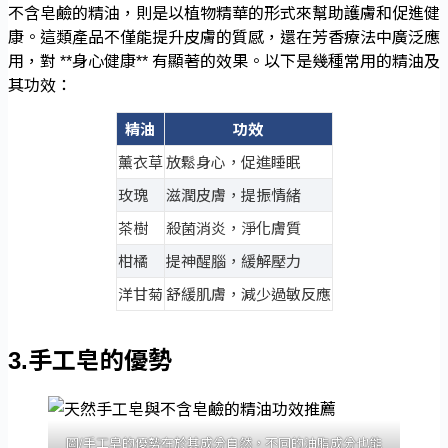
不含皂鹼的精油，則是以植物精華的形式來幫助護膚和促進健
康。這類產品不僅能提升皮膚的質感，還在芳香療法中廣泛應
用，對 **身心健康** 有顯著的效果。以下是幾種常用的精油及
其功效：
精油
功效
薰衣草
放鬆身心，促進睡眠
玫瑰
滋潤皮膚，提振情緒
茶樹
殺菌消炎，淨化膚質
柑橘
提神醒腦，緩解壓力
洋甘菊
舒緩肌膚，減少過敏反應
3.手工皂的優勢
圖/手工皂的優勢在於其成分自然，不同的油脂成分也能