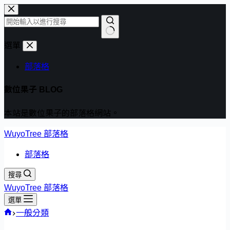
跳
至
主
找
選單
要
不
內
部落格
到
容
符
數位果子 BLOG
合
條
本站是數位果子的部落格網站。
件
的
WuyoTree 部落格
結
部落格
果
搜尋
WuyoTree 部落格
選單
首
一般分類
頁