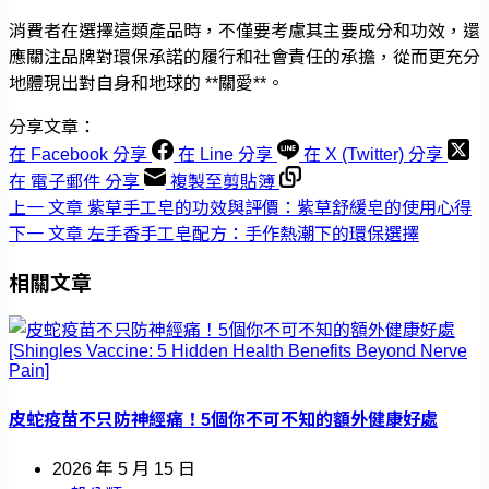
消費者在選擇這類產品時，不僅要考慮其主要成分和功效，還
應關注品牌對環保承諾的履行和社會責任的承擔，從而更充分
地體現出對自身和地球的 **關愛**。
分享文章：
在 Facebook 分享
在 Line 分享
在 X (Twitter) 分享
在 電子郵件 分享
複製至剪貼簿
上一
文章
紫草手工皂的功效與評價：紫草舒緩皂的使用心得
下一
文章
左手香手工皂配方：手作熱潮下的環保選擇
相關文章
皮蛇疫苗不只防神經痛！5個你不可不知的額外健康好處
2026 年 5 月 15 日