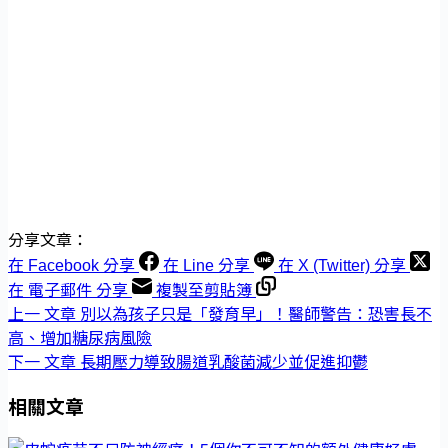
分享文章：
在 Facebook 分享
在 Line 分享
在 X (Twitter) 分享
在 電子郵件 分享
複製至剪貼簿
上一
文章
別以為孩子只是「發育早」！醫師警告：恐害長不
高、增加糖尿病風險
下一
文章
長期壓力導致腸道乳酸菌減少並促進抑鬱
相關文章