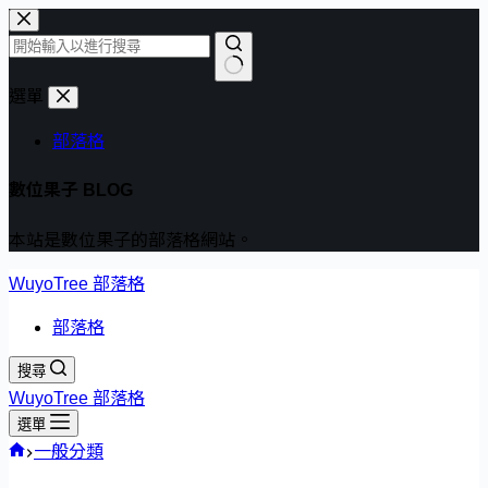
跳
至
主
找
選單
要
不
內
部落格
到
容
符
數位果子 BLOG
合
條
本站是數位果子的部落格網站。
件
的
WuyoTree 部落格
結
部落格
果
搜尋
WuyoTree 部落格
選單
首
一般分類
頁