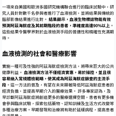
一項來自美國和歐洲多國研究機構聯合進行的臨床試驗中，研
究人員針對數千名參與者進行了血液檢測，並將結果與傳統的
腦部影像結果進行比對。
結果顯示，血液生物標誌物能有效
預測阿茲海默症及其前期階段的患者，準確度高達90%以上
。
這些結果令醫學界對於血液檢測手段的普適性和精確性充滿期
待。
血液檢測的社會和醫療影響
實施一種可及性強的阿茲海默症檢測方法，將帶來巨大的公共
健康利益。
血液檢測方法不僅經濟實惠，易於操控，並且很
容易納入常規體檢範疇，使其成為阿茲海默症篩查的主流手
段
。這一方法的普及，有望在未來顯著降低阿茲海默症患者的
經濟負擔，並提高早期介入的醫療效果。 許多專家認為，及
早診斷阿茲海默症將創造更多的醫療選擇空間，患者有更多機
會參與臨床試驗，探索包括藥物、認知訓練及生活方式改變等
多種治療方案。早期發現和治療將有助於延緩病程，提高患者