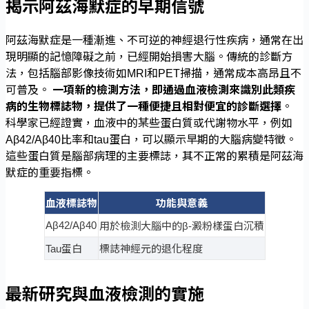
揭示阿茲海默症的早期信號
阿茲海默症是一種漸進、不可逆的神經退行性疾病，通常在出
現明顯的記憶障礙之前，已經開始損害大腦。傳統的診斷方
法，包括腦部影像技術如MRI和PET掃描，通常成本高昂且不
可普及。
一項新的檢測方法，即通過血液檢測來識別此類疾
病的生物標誌物，提供了一種便捷且相對便宜的診斷選擇
。
科學家已經證實，血液中的某些蛋白質或代謝物水平，例如
Aβ42/Aβ40比率和tau蛋白，可以顯示早期的大腦病變特徵。
這些蛋白質是腦部病理的主要標誌，其不正常的累積是阿茲海
默症的重要指標。
血液標誌物
功能與意義
Aβ42/Aβ40
用於檢測大腦中的β-澱粉樣蛋白沉積
Tau蛋白
標誌神經元的退化程度
最新研究與血液檢測的實施