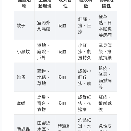
稱
動環境
性
徵
險性
登革
紅腫、
室內外
熱、日
蚊子
吸血
癢、丘
潮濕處
本腦炎
疹
等疾病
濕地、
小紅
罕見傳
小黑蚊
庭院、
吸血
疹、劇
染，癢
戶外
癢持久
感持續
鼠疫、
寵物、
成叢小
絛蟲、
跳蚤
地毯、
吸血
紅丘
貓抓病
草地
疹、癢
等
鳥巢、
成群紅
紅疹、
禽蟎
窗台、
吸血
疹、衣
敏感感
衣物
邊癢
強
灼熱紅
田野近
體液刺
斑、水
急性皮
隱翅蟲
水區、