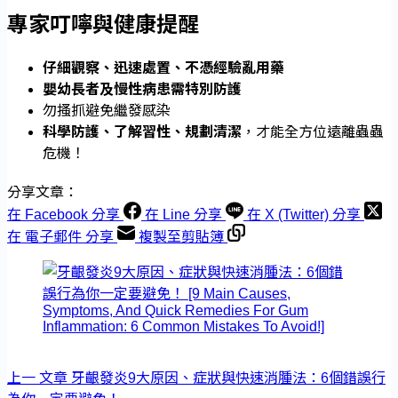
專家叮嚀與健康提醒
仔細觀察、迅速處置、不憑經驗亂用藥
嬰幼長者及慢性病患需特別防護
勿搔抓避免繼發感染
科學防護、了解習性、規劃清潔
，才能全方位遠離蟲蟲
危機！
分享文章：
在 Facebook 分享
在 Line 分享
在 X (Twitter) 分享
在 電子郵件 分享
複製至剪貼簿
上一
文章
牙齦發炎9大原因、症狀與快速消腫法：6個錯誤行