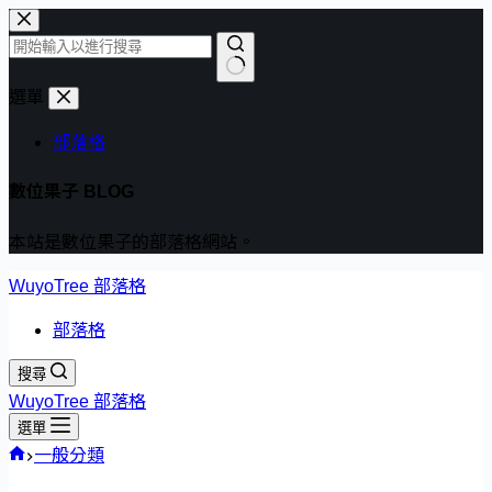
跳
至
主
找
選單
要
不
內
部落格
到
容
符
數位果子 BLOG
合
條
本站是數位果子的部落格網站。
件
的
WuyoTree 部落格
結
部落格
果
搜尋
WuyoTree 部落格
選單
首
一般分類
頁