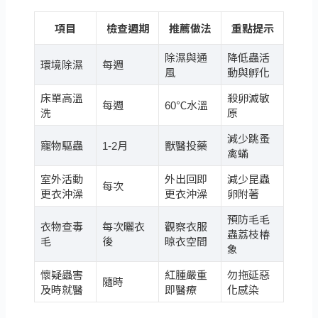
項目
檢查週期
推薦做法
重點提示
除濕與通
降低蟲活
環境除濕
每週
風
動與孵化
床單高溫
殺卵滅敏
每週
60℃水溫
洗
原
減少跳蚤
寵物驅蟲
1-2月
獸醫投藥
禽蟎
室外活動
外出回即
減少昆蟲
每次
更衣沖澡
更衣沖澡
卵附著
預防毛毛
衣物查毒
每次曬衣
觀察衣服
蟲荔枝椿
毛
後
晾衣空間
象
懷疑蟲害
紅腫嚴重
勿拖延惡
隨時
及時就醫
即醫療
化感染