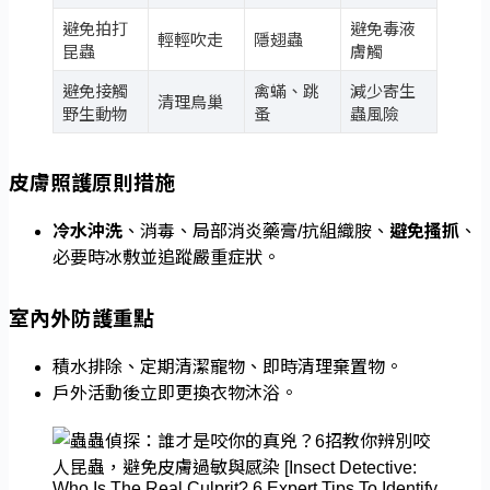
避免拍打
避免毒液
輕輕吹走
隱翅蟲
昆蟲
膚觸
避免接觸
禽蟎、跳
減少寄生
清理鳥巢
野生動物
蚤
蟲風險
皮膚照護原則措施
冷水沖洗
、消毒、局部消炎藥膏/抗組織胺、
避免搔抓
、
必要時冰敷並追蹤嚴重症狀。
室內外防護重點
積水排除、定期清潔寵物、即時清理棄置物。
戶外活動後立即更換衣物沐浴。