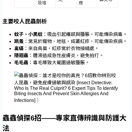
圾堆
應
主要咬人昆蟲剖析
蚊子、小黑蚊
：吸血引起癢感與腫脹，可能傳染病毒。
跳蚤
：常見於寵物、地毯，成叢紅疹，可能傳染疾病。
禽蟎
：來自鳥巢，紅疹常於衣物接縫處。
隱翅蟲
：體液造成急性皮膚炎，避免拍打。
毛毛蟲
：毒毛導致大範圍過敏腫脹。
蟲蟲偵探6招――專家直傳辨識與防護大
法