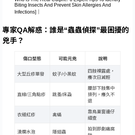
專家QA解惑：誰是“蟲蟲偵探”最困擾的
兇手？
傷口型態
可能元兇
說明
四肢裸露處，
大型丘疹單發
蚊子/小黑蚊
癢次日減輕
腰部下肢集中
直線/三角點疹
跳蚤/床蝨
排列，癢久不
退
靠鳥巢窗邊仔
衣縫紅疹
禽蟎
細查
拍到即劇痛腐
潰爛水泡
隱翅蟲