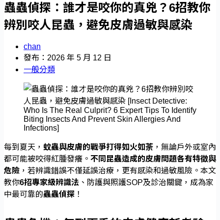
蟲蟲偵探：誰才是咬你的真兇？6招教你
辨別咬人昆蟲，避免皮膚過敏與感染
chan
發布：2026 年 5 月 12 日
一般分類
每到夏天，
蚊蟲與皮膚的戰爭打得如火如荼
，無論戶外或室內
都可能被咬得紅腫發癢。
不同昆蟲造成的皮膚問題各有特徵與
危險
，若辨識錯誤不僅延誤治療，更有感染和過敏風險。本文
教你
6招專家級辨識法
、防護與照護SOP及診治關鍵，成為家
中最可靠的
蟲蟲偵探
！