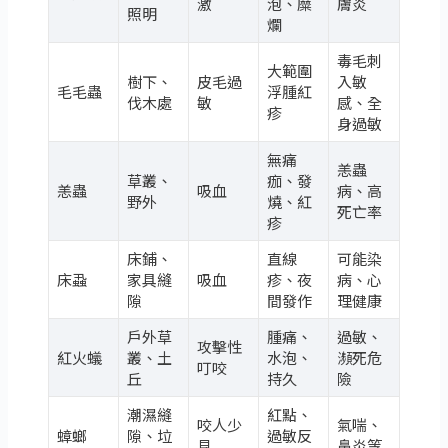
激
泡、糜
膚炎
照明
爛
毒毛刺
大範圍
樹下、
皮毛過
入敏
毛毛蟲
浮腫紅
伐木處
敏
感、全
疹
身過敏
無痛
恙蟲
草叢、
痂、發
恙蟲
吸血
病、高
野外
燒、紅
死亡率
疹
床鋪、
直線
可能染
床蝨
家具縫
吸血
疹、夜
病、心
隙
間發作
理健康
戶外草
腫痛、
過敏、
攻擊性
紅火蟻
叢、土
水泡、
瀕死危
叮咬
丘
持久
險
潮濕縫
紅點、
咬人少
氣喘、
蟑螂
隙、垃
過敏反
見
鼻炎等