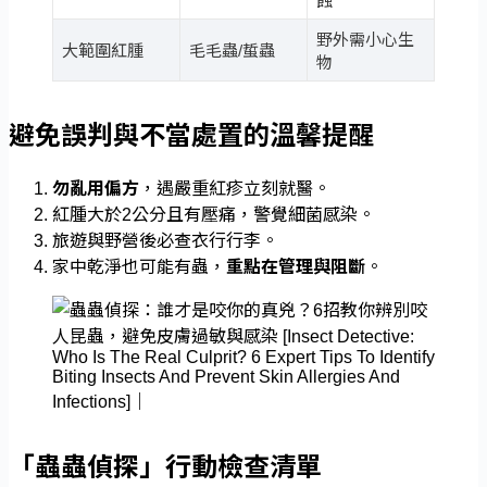
蝕
野外需小心生
大範圍紅腫
毛毛蟲/蜇蟲
物
避免誤判與不當處置的溫馨提醒
勿亂用偏方
，遇嚴重紅疹立刻就醫。
紅腫大於2公分且有壓痛，警覺細菌感染。
旅遊與野營後必查衣行行李。
家中乾淨也可能有蟲，
重點在管理與阻斷
。
「蟲蟲偵探」行動檢查清單