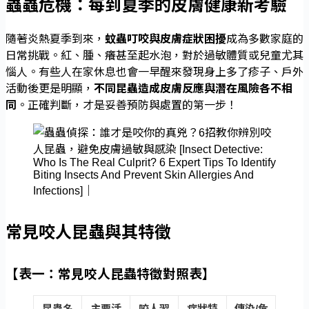
蟲蟲危機：每到夏季的皮膚健康新考驗
隨著炎熱夏季到來，
蚊蟲叮咬與皮膚症狀困擾
成為多數家庭的
日常挑戰。紅、腫、癢甚至起水泡，對於過敏體質或兒童尤其
惱人。有些人在家休息也會一早醒來發現身上多了疹子、戶外
活動後更是明顯，
不同昆蟲造成皮膚反應與潛在風險各不相
同
。正確判斷，才是妥善預防與處置的第一步！
常見咬人昆蟲與其特徵
【表一：常見咬人昆蟲特徵對照表】
昆蟲名
主要活
咬人習
症狀特
傳染/危