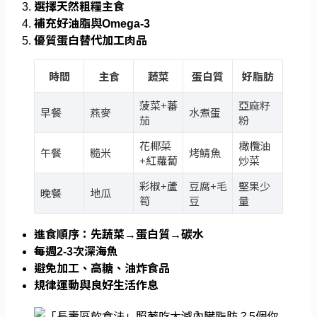
選擇天然粗糧主食
補充好油脂與Omega-3
優質蛋白替代加工肉品
時間
主食
蔬菜
蛋白質
好脂肪
菠菜+蕃
亞麻籽
早餐
燕麥
水煮蛋
茄
粉
花椰菜
橄欖油
午餐
糙米
烤鯖魚
+紅蘿蔔
炒菜
彩椒+蘆
豆腐+毛
堅果少
晚餐
地瓜
筍
豆
量
進食順序：先蔬菜→蛋白質→碳水
每週2-3次深海魚
避免加工、高糖、油炸食品
規律運動與良好生活作息