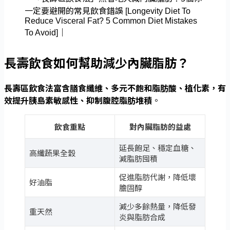
長壽飲食如何幫助減少內臟脂肪？
長壽區飲食法富含膳食纖維、多元不飽和脂肪酸、植化素，有
效提升胰島素敏感性、抑制腹腔脂肪堆積
。
飲食重點
對內臟脂肪的益處
延長飽足、穩定血糖、
高纖蔬果全穀
減脂肪囤積
促進脂肪代謝，降低壞
好油脂
膽固醇
減少多餘熱量，降低發
重天然
炎與脂肪合成