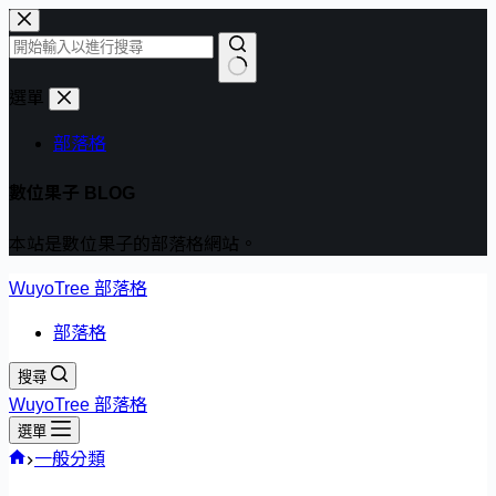
跳
至
主
找
選單
要
不
內
部落格
到
容
符
數位果子 BLOG
合
條
本站是數位果子的部落格網站。
件
的
WuyoTree 部落格
結
部落格
果
搜尋
WuyoTree 部落格
選單
首
一般分類
頁