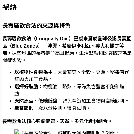
祕訣
長壽區飲食法的來源與特色
長壽區飲食法（Longevity Diet）靈感來源於全球公認長壽藍
區（Blue Zones）：沖繩、希臘伊卡利亞、義大利撒丁等
地
，這些地區的長者壽命高且健康，生活型態和飲食被認為是
關鍵影響。
以植物性食物為主
：大量蔬菜、全穀、豆類、堅果替代
紅肉與加工食品。
選擇好脂肪
：橄欖油、酪梨、深海魚含豐富不飽和脂
肪。
天然原型、低糖低鹽
：避免精緻加工食物與高糖飲料。
進食節制
：腹八分原則，慢食細嚼。
長壽飲食法核心強調健康、天然、多元化食材組合。