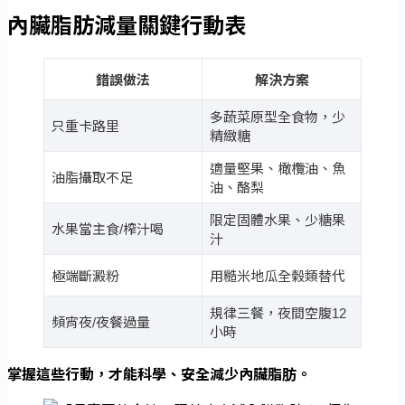
內臟脂肪減量關鍵行動表
錯誤做法
解決方案
多蔬菜原型全食物，少
只重卡路里
精緻糖
適量堅果、橄欖油、魚
油脂攝取不足
油、酪梨
限定固體水果、少糖果
水果當主食/榨汁喝
汁
極端斷澱粉
用糙米地瓜全榖類替代
規律三餐，夜間空腹12
頻宵夜/夜餐過量
小時
掌握這些行動，才能科學、安全減少內臟脂肪。